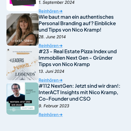
1. September 2024
Reinhören ➔
Wie baut man ein authentisches
Personal Branding auf? Einblicke
und Tipps von Nico Kramp!
28. June 2014
Reinhören ➔
#23 - Real Estate Pizza Index und
Immobilien Next Gen - Gründer
Tipps von Nico Kramp
13. Juni 2024
Reinhören ➔
#112 NextGen: Jetzt sind wir dran!:
InterACT Insights mit Nico Kramp,
Co-Founder und CSO
9. Februar 2023
Reinhören ➔