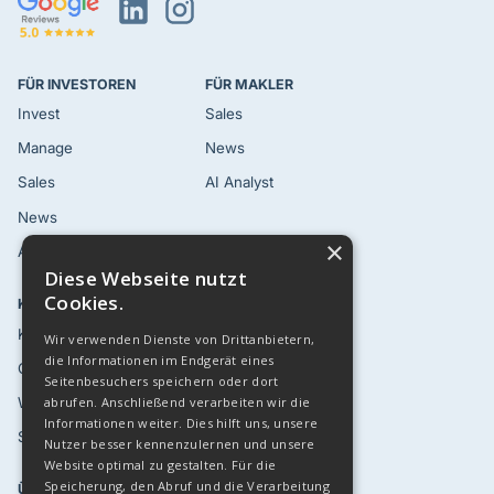
FÜR INVESTOREN
FÜR MAKLER
Invest
Sales
Manage
News
Sales
AI Analyst
News
×
AI Analyst
Diese Webseite nutzt
Cookies.
KUNDEN
RESSOURCEN
Kundenstimmen
Blog
Wir verwenden Dienste von Drittanbietern,
die Informationen im Endgerät eines
Case Studies
Eventkalender '26
Seitenbesuchers speichern oder dort
Webinare
Top 30 LinkedIn
abrufen. Anschließend verarbeiten wir die
Informationen weiter. Dies hilft uns, unsere
Sicherheit
API
Nutzer besser kennenzulernen und unsere
Website optimal zu gestalten. Für die
Speicherung, den Abruf und die Verarbeitung
ÜBER UNS
ANDERE