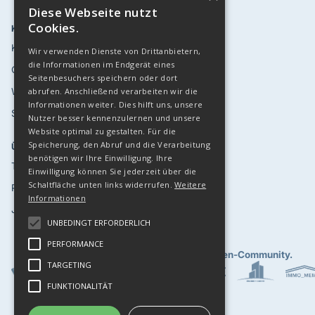
Diese Webseite nutzt
Cookies.
KUNDEN
RESSOURCEN
Kundenstimmen
Blog
Wir verwenden Dienste von Drittanbietern,
die Informationen im Endgerät eines
Case Studies
Eventkalender '26
Seitenbesuchers speichern oder dort
Webinare
Top 30 LinkedIn
abrufen. Anschließend verarbeiten wir die
Informationen weiter. Dies hilft uns, unsere
Sicherheit
API
Nutzer besser kennenzulernen und unsere
Website optimal zu gestalten. Für die
Speicherung, den Abruf und die Verarbeitung
ÜBER UNS
ANDERE
benötigen wir Ihre Einwilligung. Ihre
Team
Demo Buchen
Einwilligung können Sie jederzeit über die
Schaltfläche unten links widerrufen.
Weitere
Presse
Login
Informationen
Jobs
Kontakt
UNBEDINGT ERFORDERLICH
PERFORMANCE
Gemeinsam fördern wir eine
starke Immobilien-Community.
TARGETING
FUNKTIONALITÄT