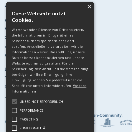
×
AI Analyst
Diese Webseite nutzt
Cookies.
KUNDEN
RESSOURCEN
Kundenstimmen
Blog
Wir verwenden Dienste von Drittanbietern,
die Informationen im Endgerät eines
Case Studies
Eventkalender '26
Seitenbesuchers speichern oder dort
Webinare
Top 30 LinkedIn
abrufen. Anschließend verarbeiten wir die
Informationen weiter. Dies hilft uns, unsere
Sicherheit
API
Nutzer besser kennenzulernen und unsere
Website optimal zu gestalten. Für die
Speicherung, den Abruf und die Verarbeitung
ÜBER UNS
ANDERE
benötigen wir Ihre Einwilligung. Ihre
Team
Demo Buchen
Einwilligung können Sie jederzeit über die
Schaltfläche unten links widerrufen.
Weitere
Presse
Login
Informationen
Jobs
Kontakt
UNBEDINGT ERFORDERLICH
PERFORMANCE
Gemeinsam fördern wir eine
starke Immobilien-Community.
TARGETING
FUNKTIONALITÄT