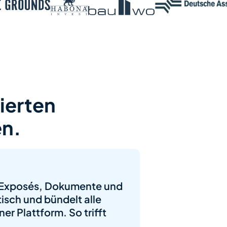
ierten
n.
t Exposés, Dokumente und
sch und bündelt alle
er Plattform. So trifft