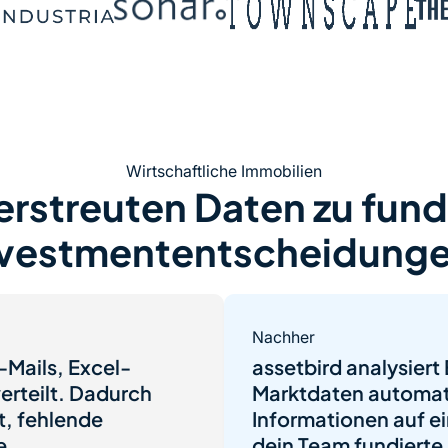
Wirtschaftliche Immobilien
erstreuten Daten zu fund
nvestmententscheidunge
Nachher
-Mails, Excel-
assetbird analysier
rteilt. Dadurch
Marktdaten automati
t, fehlende
Informationen auf ein
e
dein Team fundierte