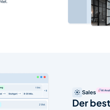
htet.
AI Anal
Sales
Der best