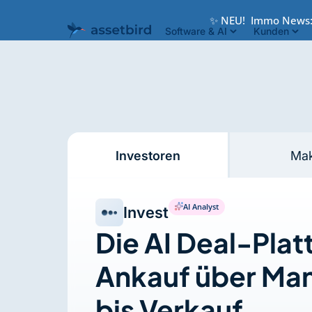
✨ NEU!
Immo News
Software & AI
Kunden
Investoren
Mak
AI Analyst
Invest
Die AI Deal-Plat
Ankauf über M
bis Verkauf.