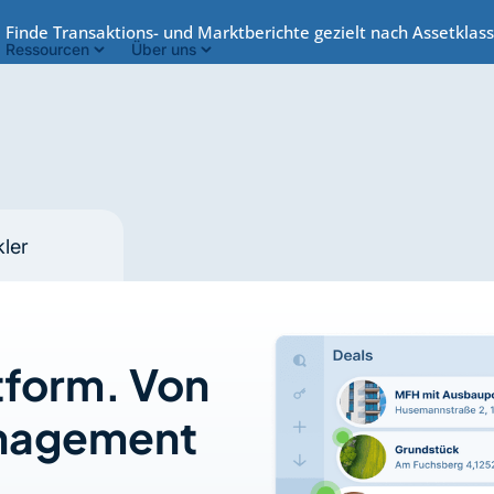
:
Finde Transaktions- und Marktberichte gezielt nach Assetkla
Ressourcen
Über uns
ler
tform. Von
anagement