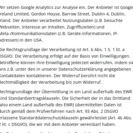
Wir setzen Google Analytics zur Analyse ein. Der Anbieter ist Googl
Ireland Limited, Gordon House, Barrow Street, Dublin 4, Dublin,
Irland. Der Anbieter verarbeitet Nutzungsdaten (z.B. besuchte
Webseiten, Interesse an Inhalten, Zugriffszeiten) und
Meta-/Kommunikationsdaten (z.B. Geräte-Informationen, IP-
Adressen) in den USA.
Die Rechtsgrundlage der Verarbeitung ist Art. 6 Abs. 1 S. 1 lit. a
DSGVO. Die Verarbeitung erfolgt auf der Basis von Einwilligungen.
Betroffene können ihre Einwilligung jederzeit widerrufen, indem si
uns z.B. unter den in unserer Datenschutzerklärung angegebenen
Kontaktdaten kontaktieren. Der Widerruf berührt nicht die
Rechtmäßigkeit der Verarbeitung bis zum Widerruf.
Rechtsgrundlage der Übermittlung in ein Land außerhalb des EWR
sind Standardvertragsklauseln. Die Sicherheit der in das Drittland
(also einem Land außerhalb des EWR) übermittelten Daten ist
durch gemäß dem Prüfverfahren nach Art. 93 Abs. 2 DSGVO
erlassene Standarddatenschutzklauseln gewährleistet (Art. 46 Abs.
2 lit. c DSGVO), die wir mit dem Anbieter vereinbart haben.