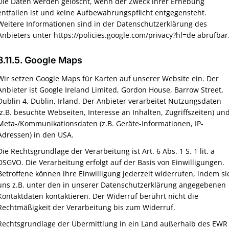
Die Daten werden gelöscht, wenn der Zweck ihrer Erhebung
entfallen ist und keine Aufbewahrungspflicht entgegensteht.
Weitere Informationen sind in der Datenschutzerklärung des
Anbieters unter https://policies.google.com/privacy?hl=de abrufbar
3.11.5. ​Google Maps​
Wir setzen Google Maps für Karten auf unserer Website ein. Der
Anbieter ist Google Ireland Limited, Gordon House, Barrow Street,
Dublin 4, Dublin, Irland. Der Anbieter verarbeitet Nutzungsdaten
(z.B. besuchte Webseiten, Interesse an Inhalten, Zugriffszeiten) un
Meta-/Kommunikationsdaten (z.B. Geräte-Informationen, IP-
Adressen) in den USA.
Die Rechtsgrundlage der Verarbeitung ist Art. 6 Abs. 1 S. 1 lit. a
DSGVO. Die Verarbeitung erfolgt auf der Basis von Einwilligungen.
Betroffene können ihre Einwilligung jederzeit widerrufen, indem si
uns z.B. unter den in unserer Datenschutzerklärung angegebenen
Kontaktdaten kontaktieren. Der Widerruf berührt nicht die
Rechtmäßigkeit der Verarbeitung bis zum Widerruf.
Rechtsgrundlage der Übermittlung in ein Land außerhalb des EWR