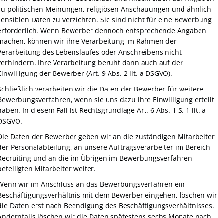
zu politischen Meinungen, religiösen Anschauungen und ähnlich
sensiblen Daten zu verzichten. Sie sind nicht für eine Bewerbung
erforderlich. Wenn Bewerber dennoch entsprechende Angaben
machen, können wir ihre Verarbeitung im Rahmen der
Verarbeitung des Lebenslaufes oder Anschreibens nicht
verhindern. Ihre Verarbeitung beruht dann auch auf der
Einwilligung der Bewerber (Art. 9 Abs. 2 lit. a DSGVO).
Schließlich verarbeiten wir die Daten der Bewerber für weitere
Bewerbungsverfahren, wenn sie uns dazu ihre Einwilligung erteilt
haben. In diesem Fall ist Rechtsgrundlage Art. 6 Abs. 1 S. 1 lit. a
DSGVO.
Die Daten der Bewerber geben wir an die zuständigen Mitarbeiter
der Personalabteilung, an unsere Auftragsverarbeiter im Bereich
Recruiting und an die im Übrigen im Bewerbungsverfahren
beteiligten Mitarbeiter weiter.
Wenn wir im Anschluss an das Bewerbungsverfahren ein
Beschäftigungsverhältnis mit dem Bewerber eingehen, löschen wir
die Daten erst nach Beendigung des Beschäftigungsverhältnisses.
Andernfalls löschen wir die Daten spätestens sechs Monate nach