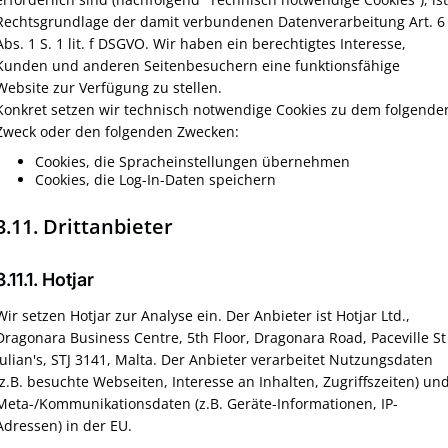
Rechtsgrundlage der damit verbundenen Datenverarbeitung Art. 6
Abs. 1 S. 1 lit. f DSGVO. Wir haben ein berechtigtes Interesse,
Kunden und anderen Seitenbesuchern eine funktionsfähige
Website zur Verfügung zu stellen.
Konkret setzen wir technisch notwendige Cookies zu dem folgende
Zweck oder den folgenden Zwecken:
Cookies, die Spracheinstellungen übernehmen
Cookies, die Log-In-Daten speichern
3.11. Drittanbieter
3.11.1. ​Hotjar​
Wir setzen Hotjar zur Analyse ein. Der Anbieter ist Hotjar Ltd.,
Dragonara Business Centre, 5th Floor, Dragonara Road, Paceville St
Julian's, STJ 3141, Malta. Der Anbieter verarbeitet Nutzungsdaten
(z.B. besuchte Webseiten, Interesse an Inhalten, Zugriffszeiten) un
Meta-/Kommunikationsdaten (z.B. Geräte-Informationen, IP-
Adressen) in der EU.