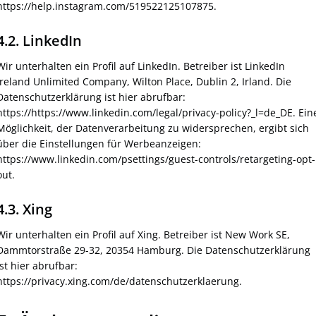
https://help.instagram.com/519522125107875.
4.2. LinkedIn
Wir unterhalten ein Profil auf LinkedIn. Betreiber ist LinkedIn
Ireland Unlimited Company, Wilton Place, Dublin 2, Irland. Die
Datenschutzerklärung ist hier abrufbar:
https://https://www.linkedin.com/legal/privacy-policy?_l=de_DE. Ein
Möglichkeit, der Datenverarbeitung zu widersprechen, ergibt sich
über die Einstellungen für Werbeanzeigen:
https://www.linkedin.com/psettings/guest-controls/retargeting-opt-
out.
4.3. Xing
Wir unterhalten ein Profil auf Xing. Betreiber ist New Work SE,
Dammtorstraße 29-32, 20354 Hamburg. Die Datenschutzerklärung
ist hier abrufbar:
https://privacy.xing.com/de/datenschutzerklaerung.