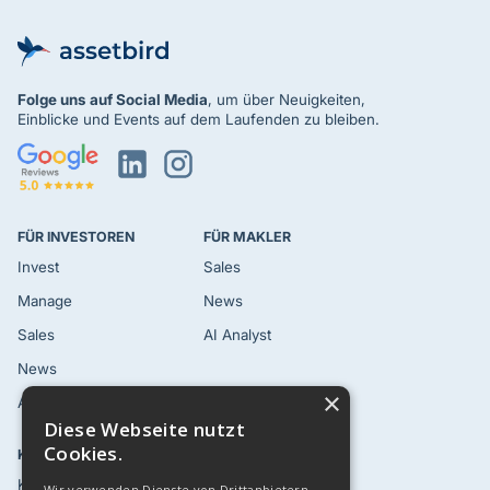
Folge uns
auf Social Media
, um über Neuigkeiten,
Einblicke und Events auf dem Laufenden zu bleiben.
FÜR INVESTOREN
FÜR MAKLER
Invest
Sales
Manage
News
Sales
AI Analyst
News
×
AI Analyst
Diese Webseite nutzt
Cookies.
KUNDEN
RESSOURCEN
Kundenstimmen
Blog
Wir verwenden Dienste von Drittanbietern,