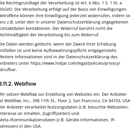
Die Rechtsgrundlage der Verarbeitung ist Art. 6 Abs. 1 S. 1 lit. a
DSGVO. Die Verarbeitung erfolgt auf der Basis von Einwilligungen.
Betroffene können ihre Einwilligung jederzeit widerrufen, indem si
uns z.B. unter den in unserer Datenschutzerklärung angegebenen
Kontaktdaten kontaktieren. Der Widerruf berührt nicht die
Rechtmäßigkeit der Verarbeitung bis zum Widerruf.
Die Daten werden gelöscht, wenn der Zweck ihrer Erhebung
entfallen ist und keine Aufbewahrungspflicht entgegensteht.
Weitere Informationen sind in der Datenschutzerklärung des
Anbieters unter https://www.hotjar.com/legal/policies/privacy/
abrufbar.
3.11.2. ​Webflow​
Wir setzen Webflow zur Erstellung von Websites ein. Der Anbieter
ist Webflow, Inc., 398 11th St., Floor 2, San Francisco, CA 94103, USA
Der Anbieter verarbeitet Nutzungsdaten (z.B. besuchte Webseiten,
Interesse an Inhalten, Zugriffszeiten) und
Meta-/Kommunikationsdaten (z.B. Geräte-Informationen, IP-
Adressen) in den USA.