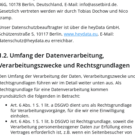
36G, 10178 Berlin, Deutschland, E-Mail: info@assetbird.de.
Gesetzlich vertreten werden wir durch Tobias Dochow und Nico
kramp.
Unser Datenschutzbeauftragter ist über die heyData GmbH,
Schützenstraße 5, 10117 Berlin,
www.heydata.eu
, E-Mail:
datenschutz@heydata.eu erreichbar.
1.2. Umfang der Datenverarbeitung,
Verarbeitungszwecke und Rechtsgrundlagen
Den Umfang der Verarbeitung der Daten, Verarbeitungszwecke un
Rechtsgrundlagen führen wir im Detail weiter unten aus. Als
Rechtsgrundlage für eine Datenverarbeitung kommen
grundsätzlich die folgenden in Betracht:
Art. 6 Abs. 1 S. 1 lit. a DSGVO dient uns als Rechtsgrundlage
für Verarbeitungsvorgänge, für die wir eine Einwilligung
einholen.
Art. 6 Abs. 1 S. 1 lit. b DSGVO ist Rechtsgrundlage, soweit die
Verarbeitung personenbezogener Daten zur Erfüllung eines
Vertrages erforderlich ist, z.B. wenn ein Seitenbesucher von