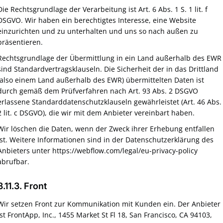
Die Rechtsgrundlage der Verarbeitung ist Art. 6 Abs. 1 S. 1 lit. f
DSGVO. Wir haben ein berechtigtes Interesse, eine Website
einzurichten und zu unterhalten und uns so nach außen zu
präsentieren.
Rechtsgrundlage der Übermittlung in ein Land außerhalb des EWR
sind Standardvertragsklauseln. Die Sicherheit der in das Drittland
(also einem Land außerhalb des EWR) übermittelten Daten ist
durch gemäß dem Prüfverfahren nach Art. 93 Abs. 2 DSGVO
erlassene Standarddatenschutzklauseln gewährleistet (Art. 46 Abs.
2 lit. c DSGVO), die wir mit dem Anbieter vereinbart haben.
Wir löschen die Daten, wenn der Zweck ihrer Erhebung entfallen
ist. Weitere Informationen sind in der Datenschutzerklärung des
Anbieters unter https://webflow.com/legal/eu-privacy-policy
abrufbar.
3.11.3. ​Front​
Wir setzen Front zur Kommunikation mit Kunden ein. Der Anbieter
ist FrontApp, Inc., 1455 Market St Fl 18, San Francisco, CA 94103,