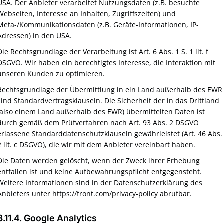
USA. Der Anbieter verarbeitet Nutzungsdaten (z.B. besuchte
Webseiten, Interesse an Inhalten, Zugriffszeiten) und
Meta-/Kommunikationsdaten (z.B. Geräte-Informationen, IP-
Adressen) in den USA.
Die Rechtsgrundlage der Verarbeitung ist Art. 6 Abs. 1 S. 1 lit. f
DSGVO. Wir haben ein berechtigtes Interesse, die Interaktion mit
unseren Kunden zu optimieren.
Rechtsgrundlage der Übermittlung in ein Land außerhalb des EWR
sind Standardvertragsklauseln. Die Sicherheit der in das Drittland
(also einem Land außerhalb des EWR) übermittelten Daten ist
durch gemäß dem Prüfverfahren nach Art. 93 Abs. 2 DSGVO
erlassene Standarddatenschutzklauseln gewährleistet (Art. 46 Abs.
2 lit. c DSGVO), die wir mit dem Anbieter vereinbart haben.
Die Daten werden gelöscht, wenn der Zweck ihrer Erhebung
entfallen ist und keine Aufbewahrungspflicht entgegensteht.
Weitere Informationen sind in der Datenschutzerklärung des
Anbieters unter https://front.com/privacy-policy abrufbar.
3.11.4. ​Google Analytics​