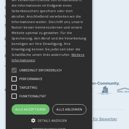
die Informationen im Endgerät eines
Case Studies
Eventkalender '26
Seitenbesuchers speichern oder dort
Webinare
Top 30 LinkedIn
abrufen. Anschließend verarbeiten wir die
Informationen weiter. Dies hilft uns, unsere
Sicherheit
API
Nutzer besser kennenzulernen und unsere
Website optimal zu gestalten. Für die
Speicherung, den Abruf und die Verarbeitung
ÜBER UNS
ANDERE
benötigen wir Ihre Einwilligung. Ihre
Team
Demo Buchen
Einwilligung können Sie jederzeit über die
Schaltfläche unten links widerrufen.
Weitere
Presse
Login
Informationen
Jobs
Kontakt
UNBEDINGT ERFORDERLICH
PERFORMANCE
Gemeinsam fördern wir eine
starke Immobilien-Community.
TARGETING
FUNKTIONALITÄT
ALLE AKZEPTIEREN
ALLE ABLEHNEN
AGBs
Datenschutz
JCA Network
Datenschutz für Bewerber
DETAILS ANZEIGEN
Impressum